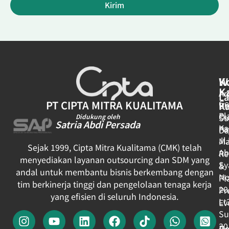
Kirim
W
K
K
Ar
L
Ge
PT CIPTA MITRA KUALITAMA
K
Be
Pl
Ou
Su
Didukung oleh
Satria Abdi Persada
Ka
Pa
Da
Jl
Ma
Sejak 1999, Cipta Mitra Kualitama (CMK) telah
Ab
Re
menyediakan layanan outsourcing dan SDM yang
Sy
&
andal untuk membantu bisnis berkembang dengan
No
Pl
tim berkinerja tinggi dan pengelolaan tenaga kerja
20
Pr
yang efisien di seluruh Indonesia.
Lt
Ev
Su
30
Pe