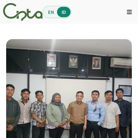
EN
ID