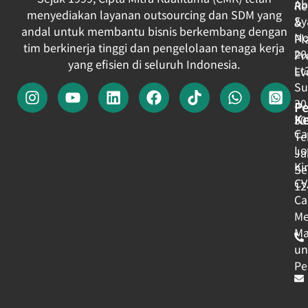
Ab
Re
menyediakan layanan outsourcing dan SDM yang
Sy
&
andal untuk membantu bisnis berkembang dengan
No
Pl
tim berkinerja tinggi dan pengelolaan tenaga kerja
20
Pr
yang efisien di seluruh Indonesia.
Lt
Ev
Su
30
Pe
Ke
30
Ca
Te
Lo
Ja
Ki
Se
CV
12
Ca
Me
Ma
un
Pe