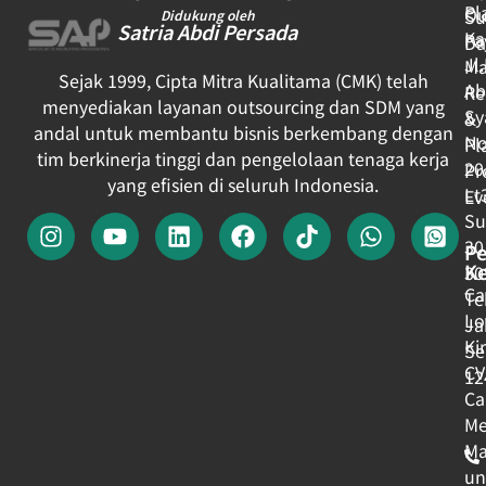
Pl
Ou
Su
Didukung oleh
Satria Abdi Persada
Ka
Pa
Da
Jl
Ma
Sejak 1999, Cipta Mitra Kualitama (CMK) telah
Ab
Re
menyediakan layanan outsourcing dan SDM yang
Sy
&
andal untuk membantu bisnis berkembang dengan
No
Pl
tim berkinerja tinggi dan pengelolaan tenaga kerja
20
Pr
yang efisien di seluruh Indonesia.
Lt
Ev
Su
30
Pe
Ke
30
Ca
Te
Lo
Ja
Ki
Se
CV
12
Ca
Me
Ma
un