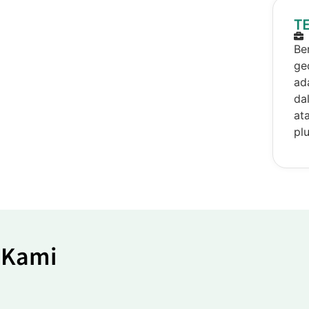
T
Be
ge
ad
da
at
plu
 Kami