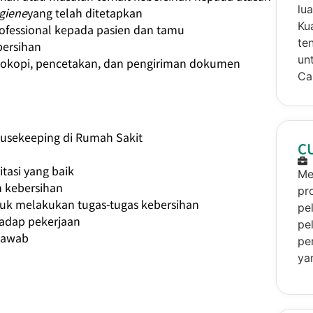
lu
giene
yang telah ditetapkan
Ku
fessional kepada pasien dan tamu
te
bersihan
un
otokopi, pencetakan, dan pengiriman dokumen
Car
usekeeping di Rumah Sakit
C
tasi yang baik
Me
 kebersihan
pr
tuk melakukan tugas-tugas kebersihan
pe
hadap pekerjaan
pe
 jawab
pe
ya