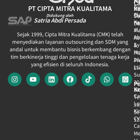
Ar
L
Ge
PT CIPTA MITRA KUALITAMA
K
Be
Pl
Ou
Su
Didukung oleh
Satria Abdi Persada
Ka
Pa
Da
Jl
Ma
Sejak 1999, Cipta Mitra Kualitama (CMK) telah
Ab
Re
menyediakan layanan outsourcing dan SDM yang
Sy
&
andal untuk membantu bisnis berkembang dengan
No
Pl
tim berkinerja tinggi dan pengelolaan tenaga kerja
20
Pr
yang efisien di seluruh Indonesia.
Lt
Ev
Su
30
Pe
Ke
30
Ca
Te
Lo
Ja
Ki
Se
CV
12
Ca
Me