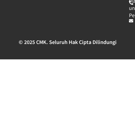
Ma
un
Pe
© 2025 CMK. Seluruh Hak Cipta Dilindungi