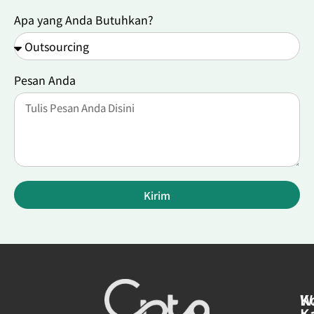
Apa yang Anda Butuhkan?
Pesan Anda
Kirim
W
K
K